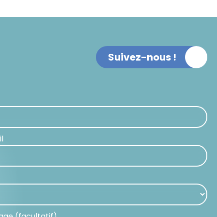
Suivez-nous !
t
l
ge (facultatif)