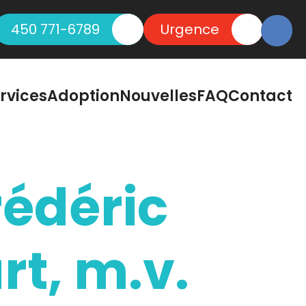
450 771-6789
Urgence
rvices
Adoption
Nouvelles
FAQ
Contact
édéric
rt, m.v.