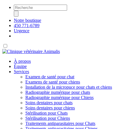
Notre boutique
450 771-6789
Urgence
À propos
Équipe
Services
Examen de santé pour chat
Examens de santé pour chiens
Installation de la micropuce pour chats et chiens
Radiographie numérique pour chats
Radiographie numérique pour Chiens
Soins dentaires pour chats
Soins dentaires pour chiens
Stérilisation pour Chats
Stérilisation pour Chiens
Traitements antiparasitaires pour Chats
Traitements antiparasitaires pour Chiens