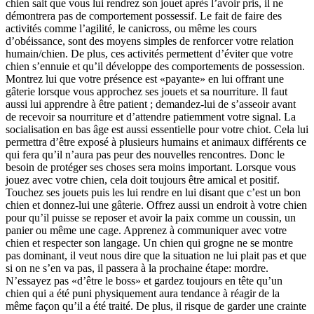
chien sait que vous lui rendrez son jouet après l’avoir pris, il ne
démontrera pas de comportement possessif. Le fait de faire des
activités comme l’agilité, le canicross, ou même les cours
d’obéissance, sont des moyens simples de renforcer votre relation
humain/chien. De plus, ces activités permettent d’éviter que votre
chien s’ennuie et qu’il développe des comportements de possession.
Montrez lui que votre présence est «payante» en lui offrant une
gâterie lorsque vous approchez ses jouets et sa nourriture. Il faut
aussi lui apprendre à être patient ; demandez-lui de s’asseoir avant
de recevoir sa nourriture et d’attendre patiemment votre signal. La
socialisation en bas âge est aussi essentielle pour votre chiot. Cela lui
permettra d’être exposé à plusieurs humains et animaux différents ce
qui fera qu’il n’aura pas peur des nouvelles rencontres. Donc le
besoin de protéger ses choses sera moins important. Lorsque vous
jouez avec votre chien, cela doit toujours être amical et positif.
Touchez ses jouets puis les lui rendre en lui disant que c’est un bon
chien et donnez-lui une gâterie. Offrez aussi un endroit à votre chien
pour qu’il puisse se reposer et avoir la paix comme un coussin, un
panier ou même une cage. Apprenez à communiquer avec votre
chien et respecter son langage. Un chien qui grogne ne se montre
pas dominant, il veut nous dire que la situation ne lui plait pas et que
si on ne s’en va pas, il passera à la prochaine étape: mordre.
N’essayez pas «d’être le boss» et gardez toujours en tête qu’un
chien qui a été puni physiquement aura tendance à réagir de la
même façon qu’il a été traité. De plus, il risque de garder une crainte