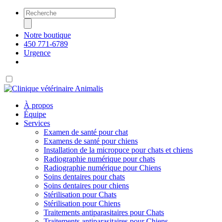
Notre boutique
450 771-6789
Urgence
À propos
Équipe
Services
Examen de santé pour chat
Examens de santé pour chiens
Installation de la micropuce pour chats et chiens
Radiographie numérique pour chats
Radiographie numérique pour Chiens
Soins dentaires pour chats
Soins dentaires pour chiens
Stérilisation pour Chats
Stérilisation pour Chiens
Traitements antiparasitaires pour Chats
Traitements antiparasitaires pour Chiens